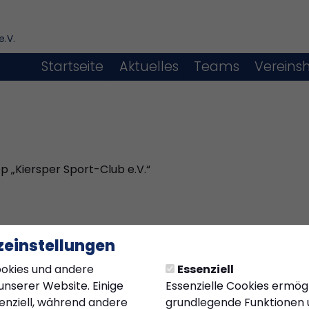
e.V.
Startseite
Aktuelles
Teams
Vereins
p „Kiersper Sport-Club e.V.“
einstellungen
okies und andere
Essenziell
unserer Website. Einige
Essenzielle Cookies ermög
senziell, während andere
grundlegende Funktionen u