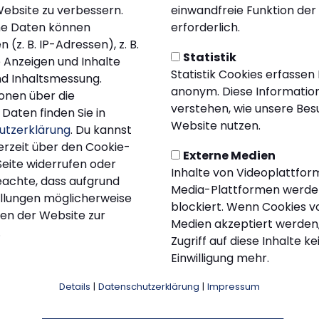
Website zu verbessern.
einwandfreie Funktion der
e Daten können
erforderlich.
(z. B. IP-Adressen), z. B.
Statistik
e Anzeigen und Inhalte
Statistik Cookies erfassen
d Inhaltsmessung.
anonym. Diese Information
onen über die
verstehen, wie unsere Be
Daten finden Sie in
Website nutzen.
utzerklärung
. Du kannst
erzeit über den Cookie-
Externe Medien
Seite widerrufen oder
Inhalte von Videoplattfor
eachte, dass aufgrund
Media-Plattformen werde
tellungen möglicherweise
blockiert. Wenn Cookies v
nen der Website zur
Medien akzeptiert werden,
.
Zugriff auf diese Inhalte k
Einwilligung mehr.
Details
|
Datenschutzerklärung
|
Impressum