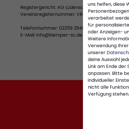
uns helfen, diese 
Registergericht: AG Lüdenscheid
Personenbezogen
Vereinsregisternummer: VR 30185
verarbeitet werden 
für personalisiert
Telefonnummer: 02359 294808
oder Anzeigen- un
E-Mail: info@kiersper-sc.de
Weitere Informati
Verwendung Ihrer 
unserer
Datensch
deine Auswahl jed
Link am Ende der 
anpassen. Bitte b
individueller Eins
nicht alle Funktio
Verfügung stehen