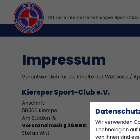
Offizielle Internetseite Kiersper Sport-Club 
Impressum
Verantwortlich für die Inhalte der Webseite / Ap
Kiersper Sport-Club e.V.
Anschrift:
Datenschutz
58566 Kierspe
Am Stadion 18
Wir verwenden Co
Vorstand nach § 26 BGB:
Technologien auf 
Stefan Witt
von ihnen sind es