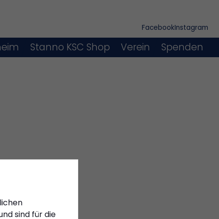
Facebook
Instagram
heim
Stanno KSC Shop
Verein
Spenden
lichen
nd sind für die