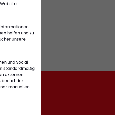
 Website
 Informationen
en helfen und zu
sucher unsere
men und Social-
n standardmäßig
on externen
 bedarf der
einer manuellen