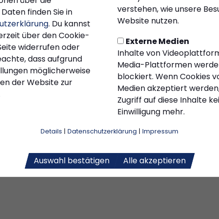
onen über die
FRAUEN
verstehen, wie unsere Be
Daten finden Sie in
Website nutzen.
Frauen
Frauenmannschaf
utzerklärung
. Du kannst
erzeit über den Cookie-
zeugen beim
des KSC startet in
Externe Medien
Seite widerrufen oder
nturnier mit
Vorbereitung
Inhalte von Videoplattfor
 Teamgeist, große
Am 1. September startet di
eachte, dass aufgrund
vier
Media-Plattformen werde
d viel Einsatz: Die KSC-
Vorbereitung der KSC-Frau
tellungen möglicherweise
blockiert. Wenn Cookies v
kämpfen sich beim
Interessierte ab 16 Jahren s
nen der Website zur
Medien akzeptiert werden,
rnier trotz
willkommen – einfach
.
Zugriff auf diese Inhalte k
lägen auf einen
vorbeikommen oder
Einwilligung mehr.
4 Platz
anmelden.
5
29.08.2025
Details
|
Datenschutzerklärung
|
Impressum
Auswahl bestätigen
Alle akzeptieren