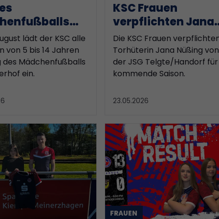
es
KSC Frauen
henfußballs
verpflichten Jana
Kiersper SC
Nüßing
ugust lädt der KSC alle
Die KSC Frauen verpflichte
 von 5 bis 14 Jahren
Torhüterin Jana Nüßing von
 des Mädchenfußballs
der JSG Telgte/Handorf für
rhof ein.
kommende Saison.
26
23.05.2026
FRAUEN