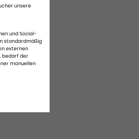
sucher unsere
t
men und Social-
e
n standardmäßig
en.
on externen
ind
 bedarf der
einer manuellen