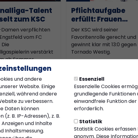
nalliga-Talent
Pflichtaufgabe
selt zum KSC
erfüllt: Frauen
siegen 13:0
-Damen verpflichten
Der KSC wird seiner
Engstfeld vom FC
Favoritenrolle gerecht und
. Die
gewinnt klar mit 13:0 gegen
ligaspielerin verstärkt
Tornado Westig.
am ab Sommer.
einstellungen
26
13.04.2026
okies und andere
Essenziell
unserer Website. Einige
Essenzielle Cookies ermög
senziell, während andere
grundlegende Funktionen u
Website zu verbessern.
einwandfreie Funktion der
e Daten können
erforderlich.
(z. B. IP-Adressen), z. B.
Statistik
e Anzeigen und Inhalte
Statistik Cookies erfassen
d Inhaltsmessung.
anonym. Diese Information