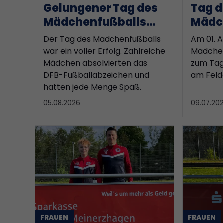
Gelungener Tag des
Tag d
Mädchenfußballs
Mädc
beim KSC
beim 
Der Tag des Mädchenfußballs
Am 01. A
war ein voller Erfolg. Zahlreiche
Mädchen
Mädchen absolvierten das
zum Tag
DFB-Fußballabzeichen und
am Felde
hatten jede Menge Spaß.
05.08.2026
09.07.20
FRAUEN
FRAUEN