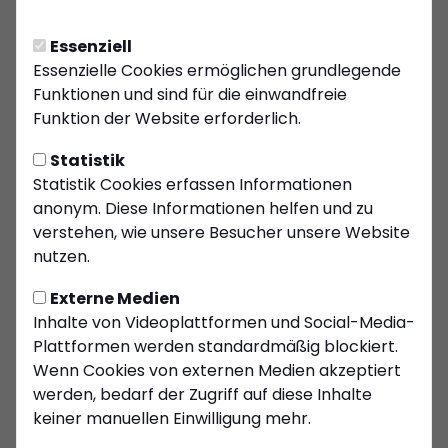
werden.
Essenziell
70 Sitzplätze
Essenzielle Cookies ermöglichen grundlegende
gut ausgestattete Küche
Funktionen und sind für die einwandfreie
großzügiger Thekenbereich mit Zapfanlage
Funktion der Website erforderlich.
separater Raum für Buffet etc.
Statistik
Parkplätze direkt am Klubheim
Statistik Cookies erfassen Informationen
anonym. Diese Informationen helfen und zu
Kontakt: vereinsheim@kiersper-sc.de
verstehen, wie unsere Besucher unsere Website
nutzen.
Öffnungszeiten:
Externe Medien
Jeweils Sonntags nach den Heimspielen der 1.
Inhalte von Videoplattformen und Social-Media-
Mannschaft.
Plattformen werden standardmäßig blockiert.
Wenn Cookies von externen Medien akzeptiert
An den Spieltagen der Seniorenmannschaften und
werden, bedarf der Zugriff auf diese Inhalte
nach Absprache
keiner manuellen Einwilligung mehr.