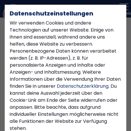
Datenschutzeinstellungen
Menü
Wir verwenden Cookies und andere
Willkommen im KSC Vereinsheim -
Technologien auf unserer Website. Einige von
Ein Ort der Gemeinschaft und des
ihnen sind essenziell, während andere uns
Zusammenhalts
helfen, diese Website zu verbessern.
Personenbezogene Daten können verarbeitet
Feiern im KSC-Heim
werden (z. B. IP-Adressen), z. B. für
personalisierte Anzeigen und Inhalte oder
Anzeigen- und Inhaltsmessung. Weitere
Informationen über die Verwendung Ihrer Daten
Mit dem Kiersper SC lässt es sich gut feiern. Das
finden Sie in unserer
Datenschutzerklärung
. Du
KSC-Heim bietet nicht nur Platz für unsere
kannst deine Auswahl jederzeit über den
Senioren-, Freizeit- und Jugendmannschaften,
Cookie-Link am Ende der Seite widerrufen oder
sondern steht auch Privatpersonen und Firmen zur
anpassen. Bitte beachte, dass aufgrund
Verfügung. Ob Geburtstag, Hochzeit, Konfirmation
individueller Einstellungen möglicherweise nicht
oder einfach nur um des Feiern willen: für private
alle Funktionen der Website zur Verfügung
Feierlichkeiten kann das KSC-Heim gemietet
stehen.