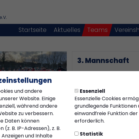
e.V.
Startseite
Aktuelles
Teams
Vereins
3. Mannschaft
einstellungen
okies und andere
Essenziell
unserer Website. Einige
Essenzielle Cookies ermög
senziell, während andere
grundlegende Funktionen u
annschaft
Website zu verbessern.
einwandfreie Funktion der
e Daten können
erforderlich.
(z. B. IP-Adressen), z. B.
Statistik
e Anzeigen und Inhalte