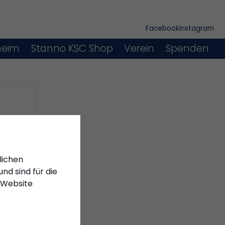
Facebook
Instagram
heim
Stanno KSC Shop
Verein
Spenden
lichen
nd sind für die
 Website