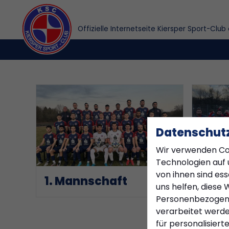
Offizielle Internetseite Kiersper Sport-Club 
Datenschutz
Wir verwenden Co
Technologien auf 
von ihnen sind es
1. Mannschaft
2. M
uns helfen, diese 
Personenbezogen
verarbeitet werden 
für personalisiert