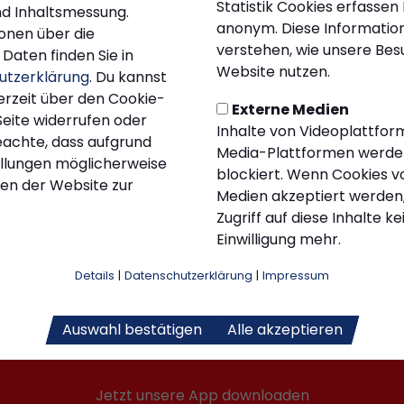
Statistik Cookies erfassen
d Inhaltsmessung.
anonym. Diese Information
onen über die
verstehen, wie unsere Be
Daten finden Sie in
Website nutzen.
utzerklärung
. Du kannst
erzeit über den Cookie-
Externe Medien
Seite widerrufen oder
Inhalte von Videoplattfor
eachte, dass aufgrund
Media-Plattformen werde
tellungen möglicherweise
blockiert. Wenn Cookies v
nen der Website zur
Medien akzeptiert werden,
.
Zugriff auf diese Inhalte k
Einwilligung mehr.
Details
|
Datenschutzerklärung
|
Impressum
Kiersper Sport-Club e.V. auf Social Media folgen
Auswahl bestätigen
Alle akzeptieren
Jetzt unsere App downloaden