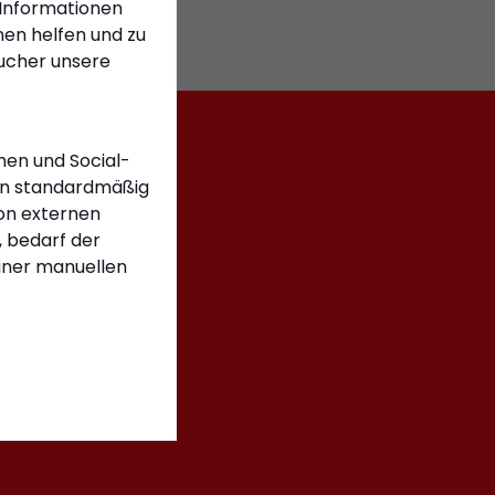
 Informationen
en helfen und zu
sucher unsere
men und Social-
n standardmäßig
on externen
 bedarf der
einer manuellen