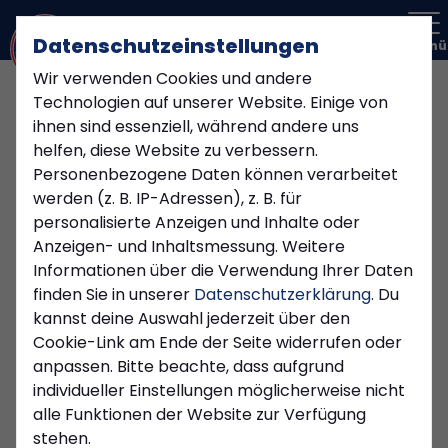
Datenschutzeinstellungen
Menü
Wir verwenden Cookies und andere
Freizeit Kicker Kierspe
Technologien auf unserer Website. Einige von
ihnen sind essenziell, während andere uns
helfen, diese Website zu verbessern.
Übersicht
Funktionsteam
Personenbezogene Daten können verarbeitet
werden (z. B. IP-Adressen), z. B. für
HEUTE
personalisierte Anzeigen und Inhalte oder
Anzeigen- und Inhaltsmessung. Weitere
ANSTOSS
15:00
Informationen über die Verwendung Ihrer Daten
finden Sie in unserer
Datenschutzerklärung
. Du
Kiersper SC
kannst deine Auswahl jederzeit über den
SC LWL 05
Cookie-Link am Ende der Seite widerrufen oder
Matchcenter
anpassen. Bitte beachte, dass aufgrund
individueller Einstellungen möglicherweise nicht
alle Funktionen der Website zur Verfügung
stehen.
FRAUEN