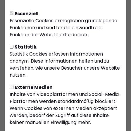
Gelungener Tag des
Mädchenfußballs beim
Essenziell
KSC
Essenzielle Cookies ermöglichen grundlegende
05.08.2026
Funktionen und sind für die einwandfreie
VEREIN
Funktion der Website erforderlich.
Kiersper SC setzt künftig
auf Stanno
Statistik
27.07.2026
Statistik Cookies erfassen Informationen
anonym. Diese Informationen helfen und zu
FRAUEN
verstehen, wie unsere Besucher unsere Website
Tag des
nutzen.
Mädchenfußballs beim
Kiersper SC
09.07.2026
Externe Medien
JUGEND
Inhalte von Videoplattformen und Social-Media-
Plattformen werden standardmäßig blockiert.
KSC-Jugend wächst
Wenn Cookies von externen Medien akzeptiert
weiter in die Zukunft
werden, bedarf der Zugriff auf diese Inhalte
03.07.2026
keiner manuellen Einwilligung mehr.