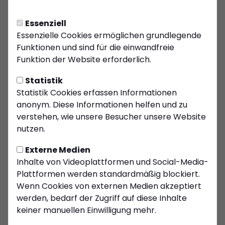
gewonnen
01.01.2026
VEREIN
Essenziell
Sparkassenpokal:
Essenzielle Cookies ermöglichen grundlegende
Auslosung sorgt für
Funktionen und sind für die einwandfreie
Funktion der Website erforderlich.
Derby-Spannung
05.12.2025
VEREIN
Statistik
Erfolgreicher
Statistik Cookies erfassen Informationen
Arbeitseinsatz beim
anonym. Diese Informationen helfen und zu
Kiersper SC
verstehen, wie unsere Besucher unsere Website
04.09.2025
nutzen.
VEREIN
KSC lädt zur
Externe Medien
Jahreshauptversammlun
Inhalte von Videoplattformen und Social-Media-
ein
15.08.2025
Plattformen werden standardmäßig blockiert.
Wenn Cookies von externen Medien akzeptiert
werden, bedarf der Zugriff auf diese Inhalte
keiner manuellen Einwilligung mehr.