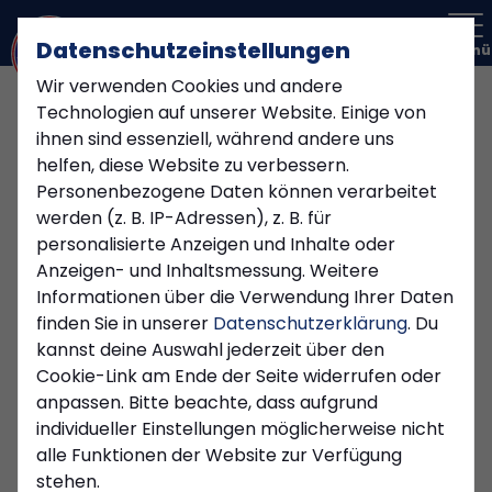
Datenschutzeinstellungen
Menü
Wir verwenden Cookies und andere
Technologien auf unserer Website. Einige von
Vereinsnews
ihnen sind essenziell, während andere uns
helfen, diese Website zu verbessern.
VEREIN
Personenbezogene Daten können verarbeitet
Kiersper SC setzt künftig
werden (z. B. IP-Adressen), z. B. für
auf Stanno
personalisierte Anzeigen und Inhalte oder
27.07.2026
Anzeigen- und Inhaltsmessung. Weitere
VEREIN
Informationen über die Verwendung Ihrer Daten
finden Sie in unserer
Datenschutzerklärung
. Du
Nachruf: Renate Fuchs
kannst deine Auswahl jederzeit über den
Cookie-Link am Ende der Seite widerrufen oder
31.01.2026
anpassen. Bitte beachte, dass aufgrund
VEREIN
individueller Einstellungen möglicherweise nicht
Losgewinne 2025: Diese
alle Funktionen der Website zur Verfügung
Nummern haben
stehen.