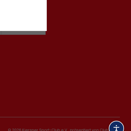
© 2026 Kiersper Sport-Club e.V.,
präsentiert von
ClubShare