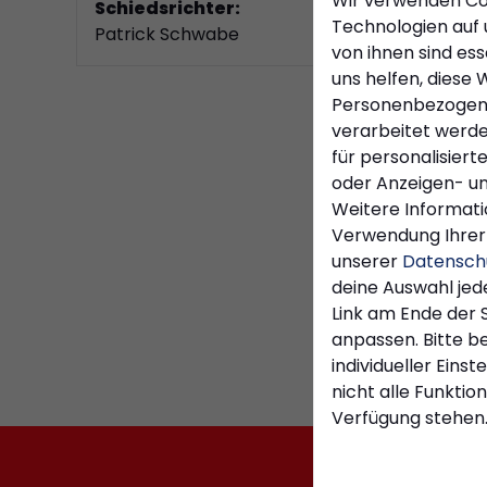
Wir verwenden Co
Schiedsrichter:
Technologien auf 
Patrick Schwabe
von ihnen sind es
uns helfen, diese 
Personenbezogen
verarbeitet werden 
für personalisiert
oder Anzeigen- un
Weitere Informati
Verwendung Ihrer 
unserer
Datensch
deine Auswahl jed
Link am Ende der 
anpassen. Bitte b
individueller Eins
nicht alle Funktio
Verfügung stehen