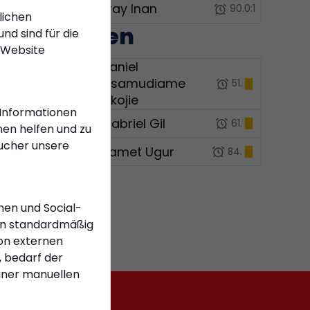
9
Eray Inan
90.
0:1
lichen
Karten
nd sind für die
 Website
Daniel
95
Osamudiame
51.
Okojie
 Informationen
18
Gabriel Gil
61.
en helfen und zu
sucher unsere
4
Samet Ugur
84.
men und Social-
n standardmäßig
on externen
 bedarf der
einer manuellen