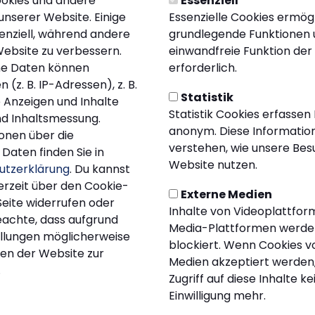
okies und andere
Essenziell
unserer Website. Einige
Essenzielle Cookies ermög
senziell, während andere
grundlegende Funktionen u
Website zu verbessern.
einwandfreie Funktion der
e Daten können
erforderlich.
(z. B. IP-Adressen), z. B.
Statistik
e Anzeigen und Inhalte
Statistik Cookies erfassen
d Inhaltsmessung.
anonym. Diese Information
onen über die
verstehen, wie unsere Be
Daten finden Sie in
Website nutzen.
utzerklärung
. Du kannst
erzeit über den Cookie-
Externe Medien
Seite widerrufen oder
Inhalte von Videoplattfor
eachte, dass aufgrund
Media-Plattformen werde
tellungen möglicherweise
blockiert. Wenn Cookies v
nen der Website zur
Medien akzeptiert werden,
.
Zugriff auf diese Inhalte k
Einwilligung mehr.