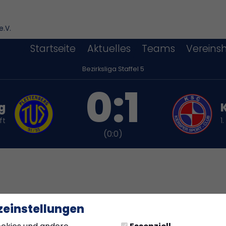
e.V.
Startseite
Aktuelles
Teams
Vereins
Bezirksliga Staffel 5
0:1
g
ft
1
(0:0)
einstellungen