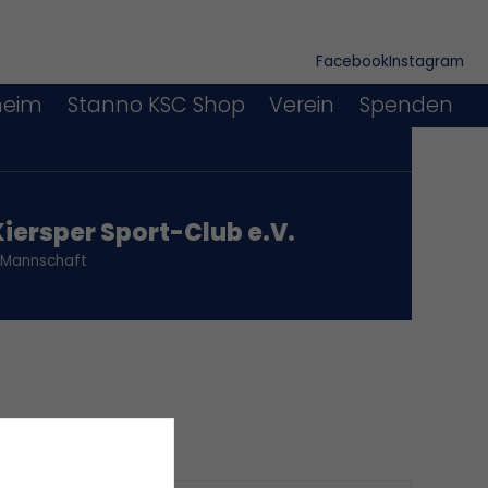
Facebook
Instagram
heim
Stanno KSC Shop
Verein
Spenden
Kiersper Sport-Club e.V.
. Mannschaft
Tore