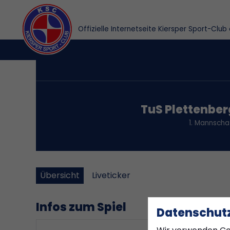
Offizielle Internetseite Kiersper Sport-Club 
TuS Plettenber
1. Mannscha
Übersicht
Liveticker
Infos zum Spiel
Datenschutz