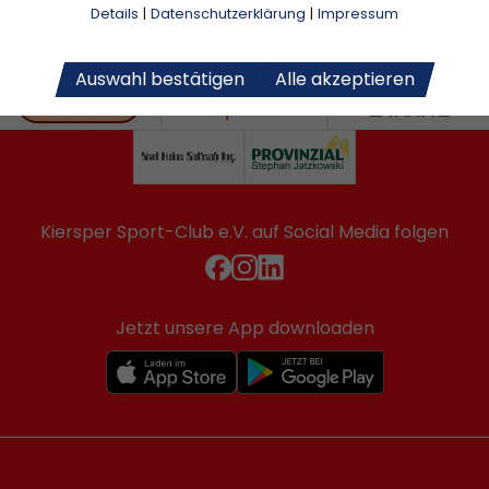
Details
|
Datenschutzerklärung
|
Impressum
Auswahl bestätigen
Alle akzeptieren
Kiersper Sport-Club e.V. auf Social Media folgen
Jetzt unsere App downloaden