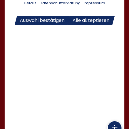
Details
|
Datenschutzerklärung
|
Impressum
Auswahl bestätigen
Alle akzeptieren
Kiersper Sport-Club e.V. auf Social Media folgen
Jetzt unsere App downloaden
Kontakt
Impressum
Datenschutz
Cookies
© 2026 Kiersper Sport-Club e.V.,