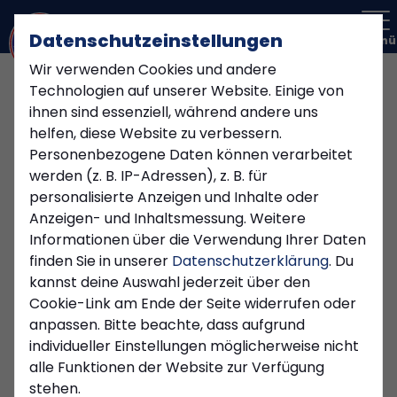
Datenschutzeinstellungen
Menü
Wir verwenden Cookies und andere
Frauen Kreisliga A Iserlohn 25/26 , 13. Spieltag
Technologien auf unserer Website. Einige von
ihnen sind essenziell, während andere uns
7:0
helfen, diese Website zu verbessern.
Personenbezogene Daten können verarbeitet
FFC Lüdenscheid
Kiersper Sport-Club
(2:0)
1. Frauen
e.V.
werden (z. B. IP-Adressen), z. B. für
1. Frauen
personalisierte Anzeigen und Inhalte oder
Anzeigen- und Inhaltsmessung. Weitere
Informationen über die Verwendung Ihrer Daten
finden Sie in unserer
Datenschutzerklärung
. Du
Spielort
kannst deine Auswahl jederzeit über den
Sportplatz Winkhausen
Cookie-Link am Ende der Seite widerrufen oder
anpassen. Bitte beachte, dass aufgrund
Volmestr. 161
individueller Einstellungen möglicherweise nicht
58515 Lüdenscheid
alle Funktionen der Website zur Verfügung
stehen.
Wegbeschreibung