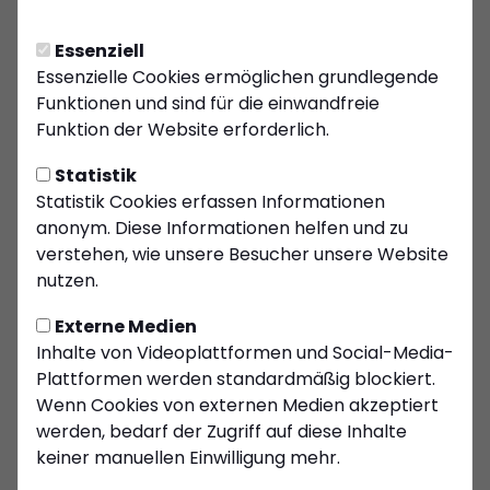
Vier Neuverpflichtungen
beim Kiersper SC
Essenziell
Lukas Finke, Helmut Tytke und Jetemir Buliqi
Essenzielle Cookies ermöglichen grundlegende
zurück am Felderhof
Funktionen und sind für die einwandfreie
Funktion der Website erforderlich.
Wie angekündigt, gibt der Kiersper SC die ersten
Neuverpflichtungen für die Saison 2025/2026
Statistik
bekannt. Aus dem Quartett, das vorgestellt
Statistik Cookies erfassen Informationen
wurde, gibt es auch drei Spieler, die zuvor schon
anonym. Diese Informationen helfen und zu
für die Blau-Roten gekickt haben. Das sind Lukas
verstehen, wie unsere Besucher unsere Website
Finke, Helmut Tytke und Jetemir Buliqi. Vom SC
nutzen.
Lüdenscheid wechselt Ali Özan an die Volme.
Externe Medien
Er ist ein alter Bekannter beim KSC. Lukas Finke,
Inhalte von Videoplattformen und Social-Media-
der zuletzt aufgrund einer Kreuzbandverletzung
Plattformen werden standardmäßig blockiert.
sehr lange pausieren musste, kommt ablösefrei
Wenn Cookies von externen Medien akzeptiert
vom Westfalenligisten RSV Meinerzhagen. Der
werden, bedarf der Zugriff auf diese Inhalte
kantige Stürmer wird aber nicht sofort in der
keiner manuellen Einwilligung mehr.
Sommervorbereitung beim KSC starten,