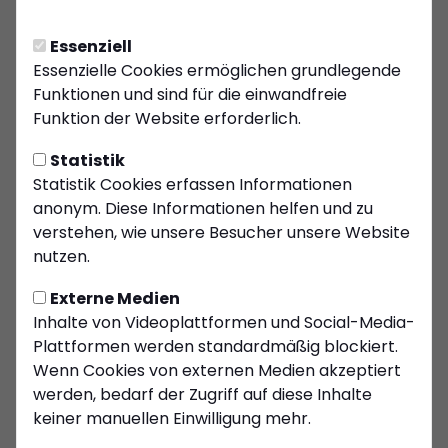
KSC verpflichtet Torwart
Lasse Jansen
Essenziell
Der Kiersper SC treibt die Kaderplanung für die
Essenzielle Cookies ermöglichen grundlegende
kommende Saison weiter voran und kann den
Funktionen und sind für die einwandfreie
nächsten Neuzugang präsentieren: Torwart
Funktion der Website erforderlich.
Lasse Jansen wechselt vom TSV Rönsahl an den
Statistik
Felderhof und verstärkt künftig den Bezirksliga-
Statistik Cookies erfassen Informationen
Kader der Blau-Roten.
anonym. Diese Informationen helfen und zu
Besonders erfreulich für den Verein: Jansen ist
verstehen, wie unsere Besucher unsere Website
kein unbekanntes Gesicht beim KSC. Der Keeper
nutzen.
wurde in der Jugend des Kiersper SC ausgebildet
Externe Medien
und kehrt nun zu seinem Heimatverein zurück.
Inhalte von Videoplattformen und Social-Media-
Damit setzt der Verein seinen eingeschlagenen
Plattformen werden standardmäßig blockiert.
Weg konsequent fort, Spieler mit KSC-
Wenn Cookies von externen Medien akzeptiert
Vergangenheit wieder an den Felderhof zu
werden, bedarf der Zugriff auf diese Inhalte
holen.
keiner manuellen Einwilligung mehr.
Mit dem Wechsel reagiert der KSC gezielt auf die