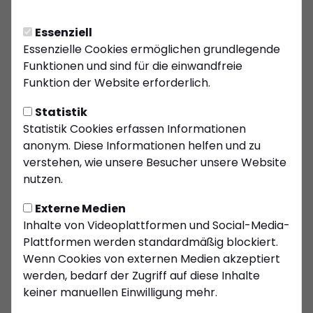
Kiersper SC trifft auf TuS
Plettenberg zum ersten
Essenziell
Meisterschaftsspiel
Essenzielle Cookies ermöglichen grundlegende
Funktionen und sind für die einwandfreie
Vorschau: Kiersper SC trifft auf TuS Plettenberg
Funktion der Website erforderlich.
zum ersten Meisterschaftsspiel
Statistik
Am 13.08.2023 um 15:30 Uhr ist es endlich soweit -
Statistik Cookies erfassen Informationen
der Kiersper SC steht in den Startlöchern für das
anonym. Diese Informationen helfen und zu
erste Meisterschaftsspiel der neuen Saison. Die
verstehen, wie unsere Besucher unsere Website
Spannung steigt, und die Fans fiebern gespannt
nutzen.
dem Auftaktspiel entgegen.
Externe Medien
Im Sportzentrum Böddinghausen, Böddinghauser
Inhalte von Videoplattformen und Social-Media-
Weg 50a, 58840 Plettenberg, wird der Kiersper
Plattformen werden standardmäßig blockiert.
SC auf den TuS Plettenberg treffen. In der
Wenn Cookies von externen Medien akzeptiert
Bezirksliga geht es für beide Mannschaften
werden, bedarf der Zugriff auf diese Inhalte
darum, mit einem erfolgreichen Start in die neue
keiner manuellen Einwilligung mehr.
Spielzeit zu gehen und wichtige Punkte zu
sichern.