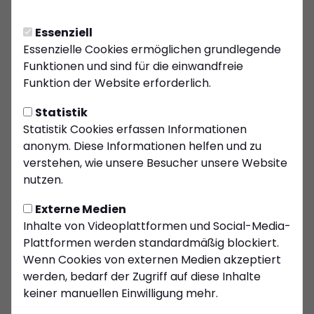
KSC-Frauenmannschaft
sucht weiterhin
Essenziell
Verstärkung
Essenzielle Cookies ermöglichen grundlegende
Funktionen und sind für die einwandfreie
Die Frauenmannschaft des Kiersper SC ist
Funktion der Website erforderlich.
erfolgreich in ihre Aufbauphase gestartet – und
das mit großer Begeisterung auf und neben dem
Statistik
Platz. Woche für Woche zeigt sich, wie viel
Statistik Cookies erfassen Informationen
Potenzial und Teamgeist in den jungen
anonym. Diese Informationen helfen und zu
Spielerinnen steckt. Nun sucht die Mannschaft
verstehen, wie unsere Besucher unsere Website
weitere fußballbegeisterte Frauen, die Teil
nutzen.
dieses besonderen Projekts werden möchten.
Externe Medien
Gesucht werden Spielerinnen, die Lust haben, in
Inhalte von Videoplattformen und Social-Media-
einem motivierten Team zu trainieren,
Plattformen werden standardmäßig blockiert.
gemeinsam Fortschritte zu machen und erste
Wenn Cookies von externen Medien akzeptiert
Spielerfahrungen zu sammeln. Ob Anfängerin
werden, bedarf der Zugriff auf diese Inhalte
oder mit Vorerfahrung – beim KSC ist jede
keiner manuellen Einwilligung mehr.
willkommen, die Spaß am Fußball hat.