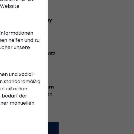
 weiterhin herzlich
 Website
ngend erforderlich –
 kann dies über
Rémy
 Informationen
en helfen und zu
n. Am
Sonntag, 7.
sucher unsere
eid
auf dem Rasenplatz
s auf dem Kiersper
men und Social-
n standardmäßig
ag, 21. September um
on externen
 Sportplatz Honsel an.
 bedarf der
einer manuellen
n blickt die neue