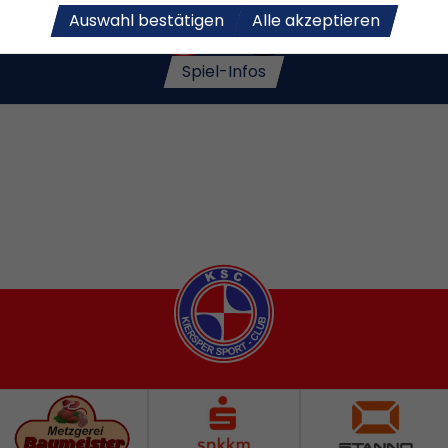
iersper SC
LTV Lüden
Auswahl bestätigen
Alle akzeptieren
Spiel-Infos