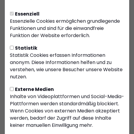
A-Jugend wird
ungeschlagen
Essenziell
Herbstmeister
Essenzielle Cookies ermöglichen grundlegende
Funktionen und sind für die einwandfreie
Die A-Jugend des Kiersper SC sorgt in
Funktion der Website erforderlich.
dieser Saison für Schlagzeilen:
Ungeschlagen sicherten sich die jungen
Statistik
Statistik Cookies erfassen Informationen
Talente den Titel des Herbstmeisters
anonym. Diese Informationen helfen und zu
und beeindruckten mit starken
verstehen, wie unsere Besucher unsere Website
Leistungen auf ganzer Linie. Unter der
nutzen.
Leitung von Trainer Ömer Akkurt, einem
Externe Medien
echten Eigengewächs des Vereins, zeigt
Inhalte von Videoplattformen und Social-Media-
die Mannschaft, was möglich ist, wenn
Plattformen werden standardmäßig blockiert.
Teamgeist und Talent aufeinander
Wenn Cookies von externen Medien akzeptiert
treffen.
werden, bedarf der Zugriff auf diese Inhalte
keiner manuellen Einwilligung mehr.
Bereits in seinem ersten Amt als Trainer hat