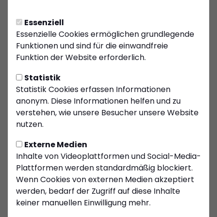
KSC-Jugendturniere
2025 - Alle Infos
Essenziell
Der Kiersper Sport Club (KSC) lädt alle
Essenzielle Cookies ermöglichen grundlegende
Funktionen und sind für die einwandfreie
Fußballbegeisterten herzlich zu den
Funktion der Website erforderlich.
bevorstehenden Jugendturnieren ein! In
den kommenden Wochen verwandelt
Statistik
sich die Halle in Kierspe in ein sportliches
Statistik Cookies erfassen Informationen
anonym. Diese Informationen helfen und zu
Zentrum, bei dem unsere jungen
verstehen, wie unsere Besucher unsere Website
Talente ihr Können unter Beweis stellen.
nutzen.
Kommen Sie vorbei und erleben Sie
spannende Spiele, mitreißende Tore
Externe Medien
und ein starkes Miteinander!
Inhalte von Videoplattformen und Social-Media-
Plattformen werden standardmäßig blockiert.
Wenn Cookies von externen Medien akzeptiert
Die Termine im Überblick:
werden, bedarf der Zugriff auf diese Inhalte
keiner manuellen Einwilligung mehr.
Samstag, 08.02.2025