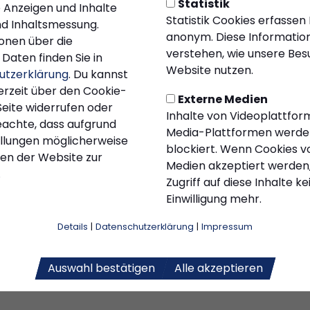
Statistik
e Anzeigen und Inhalte
r
Olaf Stelse
, um ihm persönlich zu seinem Wahlsieg zu gr
Statistik Cookies erfassen
d Inhaltsmessung.
berreichen: ein original KSC-Trikot.
anonym. Diese Information
onen über die
verstehen, wie unsere Be
 Vertreter der Jugendabteilung Einblicke in ihre Arbeit u
Daten finden Sie in
Website nutzen.
derung junger Talente, die Verbesserung der Trainingsmö
utzerklärung
. Du kannst
Jugendarbeit für alle Altersklassen.
erzeit über den Cookie-
Externe Medien
Seite widerrufen oder
Inhalte von Videoplattfor
die Vorstellung des
neu gegründeten Förderkreises d
eachte, dass aufgrund
Media-Plattformen werde
en und Mittel für moderne Ausrüstung, Turnierfahrten und 
tellungen möglicherweise
blockiert. Wenn Cookies v
sis für hochwertige Jugendarbeit schaffen. Bürgermeist
nen der Website zur
Medien akzeptiert werden,
nd sicherte seine Unterstützung für einen erfolgreichen Sta
.
Zugriff auf diese Inhalte k
 den gemeinsamen Anspruch von Stadt und Verein, die spo
Einwilligung mehr.
in Kierspe bestmöglich zu fördern und die Zusammenarbe
Details
|
Datenschutzerklärung
|
Impressum
eren.
rein Jugend spenden
Auswahl bestätigen
Alle akzeptieren