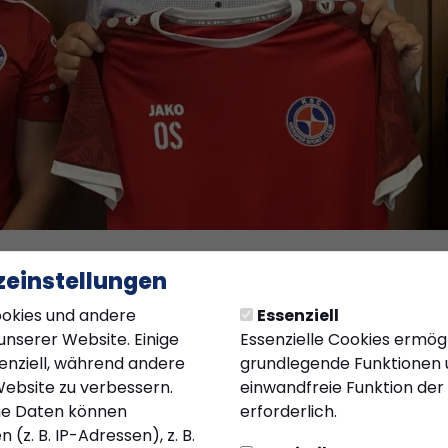
einstellungen
2025 11:46 Uhr
okies und andere
Essenziell
nd gratuliert Olaf 
unserer Website. Einige
Essenzielle Cookies ermög
senziell, während andere
grundlegende Funktionen u
rkt Zusammenarbei
Website zu verbessern.
einwandfreie Funktion der
e Daten können
erforderlich.
(z. B. IP-Adressen), z. B.
elegation der Jugendabteilung des Kiersper Sport-Clubs