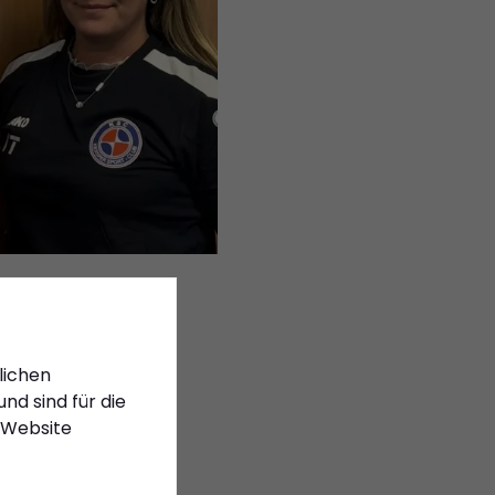
Stelse
lichen
nd sind für die
t
 Website
 (KSC) den neu