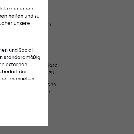
atulieren und ein
 Informationen
en helfen und zu
sucher unsere
nd die künftigen Ziele.
glichkeiten und die
men und Social-
er Jugendabteilung
.
n standardmäßig
langfristige Projekte
on externen
er Stelse begrüßte diese
 bedarf der
rt des Förderkreises zu.
einer manuellen
rtliche und persönliche
it für die kommenden