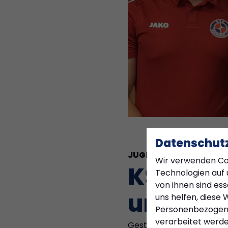
Datenschutz
JUGEND
Mittwoch, 24.09.
Wir verwenden Co
KSC-Juge
Technologien auf 
von ihnen sind es
und stä
uns helfen, diese 
Personenbezogen
verarbeitet werden 
Gestern besuchte eine D