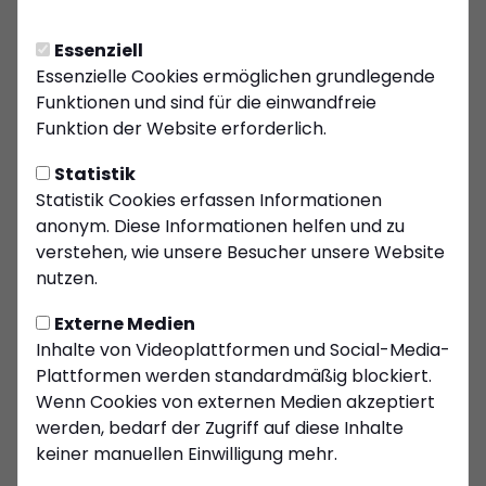
KSC C-Jugend krönt
Saison mit Meisterschaft
Essenziell
Die C-Jugend des Kiersper SC hat eine
Essenzielle Cookies ermöglichen grundlegende
beeindruckende Saison mit dem Gewinn der
Funktionen und sind für die einwandfreie
Meisterschaft in der Gruppenliga gekrönt. Nach
Funktion der Website erforderlich.
zehn Spieltagen stehen die Blau-Roten mit
28
Statistik
Punkten und einem herausragenden
Statistik Cookies erfassen Informationen
Torverhältnis von 85:2
an der Tabellenspitze
anonym. Diese Informationen helfen und zu
und dürfen sich verdientermaßen Meister
verstehen, wie unsere Besucher unsere Website
nennen.
nutzen.
Die Entscheidung fiel am letzten Spieltag im
Externe Medien
direkten Duell mit dem Tabellenzweiten
TSV
Inhalte von Videoplattformen und Social-Media-
Werdohl
. Beide Mannschaften gingen
Plattformen werden standardmäßig blockiert.
punktgleich in das Spitzenspiel, sodass die
Wenn Cookies von externen Medien akzeptiert
Ausgangslage klar war: Der Sieger würde die
werden, bedarf der Zugriff auf diese Inhalte
Meisterschaft gewinnen. In einer intensiven und
keiner manuellen Einwilligung mehr.
taktisch geprägten Partie trennten sich beide
Teams torlos 0:0. Da der KSC das deutlich